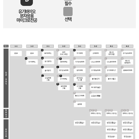
필수
유기바이오
분자응용
선택
마이크로전공