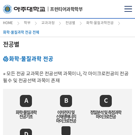
프런티어과학학부
HOME
학부
교과과정
전공별
화학·물질과학전공
화학·물질과학 전공 전체
전공별
화학·물질과학 전공
모든 전공 교과목은 전공선택 과목이나, 각 마이크로전공의 전공
※
필수 및 전공선택 과목이 존재
A
B
C
화학·물질과학
이차전지 및
정밀분석 및 측정과학
전공기초
신재생에너지
마이크로전공
마이크로전공
D