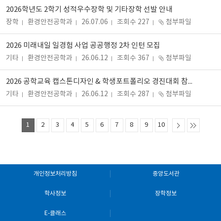
2026학년도 2학기 성적우수장학 및 기타장학 선발 안내
장학
환경안전공학과
26.07.06
조회수 227
첨부파일
2026 미래내일 일경험 사업 공공행정 2차 인턴 모집
기타
환경안전공학과
26.06.12
조회수 367
첨부파일
2026 공학교육 캡스톤디자인 & 학생포트폴리오 경진대회 참가자 모집
기타
환경안전공학과
26.06.12
조회수 287
첨부파일
1
2
3
4
5
6
7
8
9
10
개인정보처리방침
중앙도서관
학사정보
장학정보
E-클래스