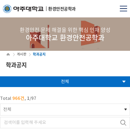
환경안전공학과
환경안전 문제 해결을 위한 핵심 인재 양성
아주대학교 환경안전공학과
학과공지
게시판
학과공지
전체
966건
1
Total
,
/
97
전체