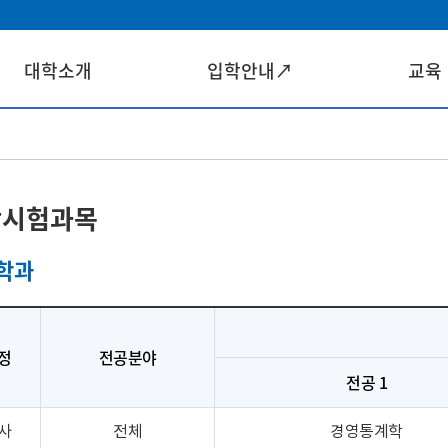
대학소개
입학안내↗
교육
합시험과목
학과
정
전공분야
전공 1
사
전체
경영통계학