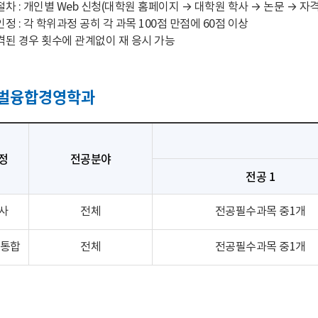
차 : 개인별 Web 신청(대학원 홈페이지 → 대학원 학사 → 논문 → 자격
정 : 각 학위과정 공히 각 과목 100점 만점에 60점 이상
된 경우 횟수에 관계없이 재 응시 가능
벌융합경영학과
정
전공분야
전공 1
사
전체
전공필수과목 중1개
/통합
전체
전공필수과목 중1개