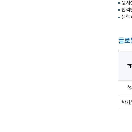
응시절
합격인
불합격
글로
과
석
박사