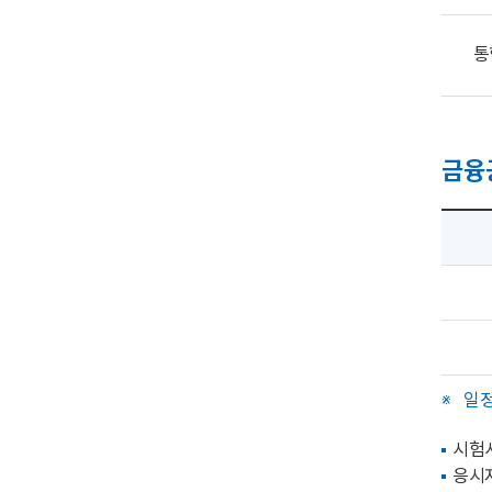
통
금융
일정
시험시
응시자