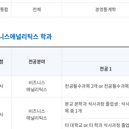
/통합
전체
경영통계학
니스애널리틱스 학과
정
전공분야
전공 1
비즈니스
사
전공필수과목 2개 or 전공필수과목 
애널리틱스
본교 본학과 석사과정 졸업생 : 석
목 중 1개
비즈니스
사
애널리틱스
타 대학교 or 타 학과 석사과정 졸업