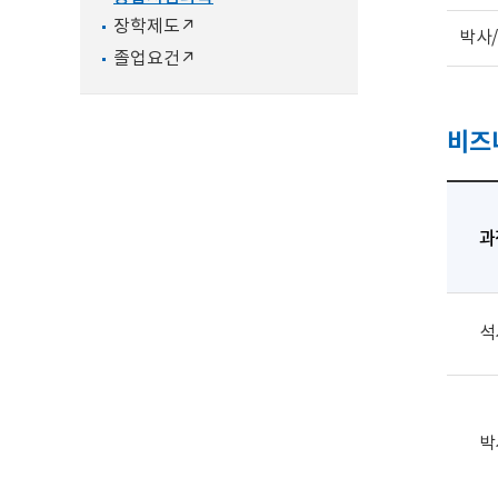
장학제도↗
박사
졸업요건↗
비즈
과
석
박