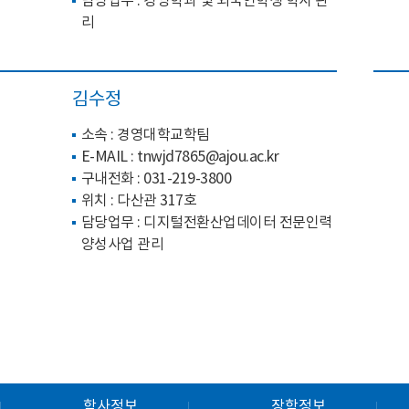
담당업무 : 경영학과 및 외국인학생 학사 관
리
김수정
소속 : 경영대학교학팀
E-MAIL :
tnwjd7865@ajou.ac.kr
구내전화 :
031-219-3800
위치 : 다산관 317호
담당업무 : 디지털전환산업데이터 전문인력
양성사업 관리
학사정보
장학정보