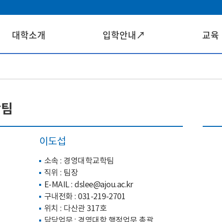
대학소개
입학안내↗
교육
학팀
이도섭
소속 : 경영대학교학팀
직위 : 팀장
E-MAIL :
dslee@ajou.ac.kr
구내전화 :
031-219-2701
위치 : 다산관 317호
담당업무 : 경영대학 행정업무 총괄