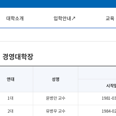
대학소개
입학안내↗
교육
 경영대학장
연대
성명
시작
1대
윤병만 교수
1981-03
2대
유병우 교수
1984-02