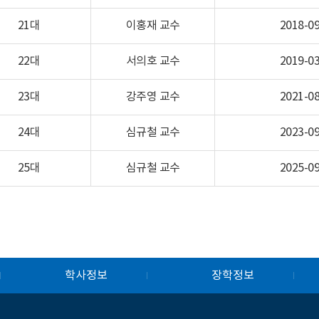
21대
이홍재 교수
2018-09
22대
서의호 교수
2019-03
23대
강주영 교수
2021-08
24대
심규철 교수
2023-09
25대
심규철 교수
2025-09
학사정보
장학정보