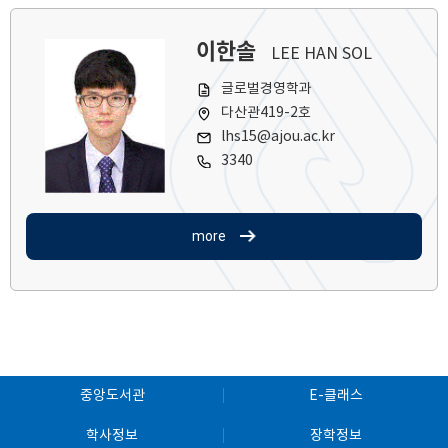
이한솔
LEE HAN SOL
글로벌경영학과
다산관419-2호
lhs15@ajou.ac.kr
3340
more
중앙도서관
E-클래스
학사정보
장학정보