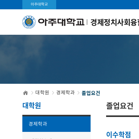
아주대학교
경제정치사회융
졸업요건
대학원
경제학과
대학원
졸업요건
경제학과
이수학점