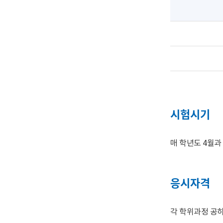
시험시기
매 학년도 4월과
응시자격
각 학위과정 공히