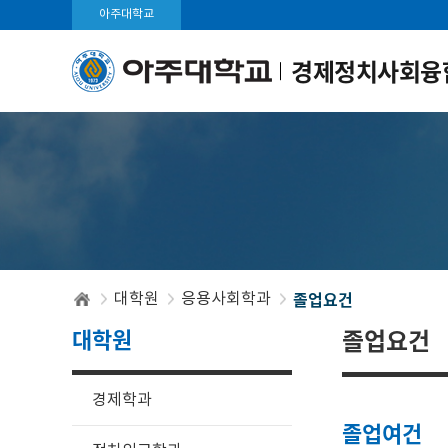
아주대학교
경제정치사회융
졸업요건
대학원
응용사회학과
대학원
졸업요건
경제학과
졸업여건