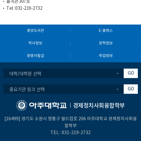
율곡관 307호
Tel :
031-219-2732
중앙도서관
E-클래스
학사정보
장학정보
증명서발급
취업정보
대학/대학원 선택
GO
중요기관 링크 선택
GO
경제정치사회융합학부
[16499] 경기도 수원시 영통구 월드컵로 206 아주대학교 경제정치사회융
합학부
TEL :
031-219-27
32