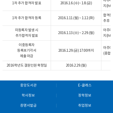
아주대
1차 추가 합격자 발표
2016.1.6.(수)~ 1.8.(금)
지(
htt
합격통
1차 추가 합격자 등록
2016.1.11.(월) ~ 1.12.(화)
추후 
미등록자 발생 시
아주대
2016.1.13.(수) ~ 2.29.(월)
추가합격자 발표
지(
htt
이중등록자
아주대
등록포기각서
2016.1.29.(금) 17:00까지
(종합관
제출 마감
2016학년도 결원인원 확정일
2016.2.29.(월)
중앙도서관
E-클래스
학사정보
장학정보
증명서발급
취업정보