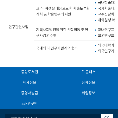
국내학술대회
교수 · 학생을 대상으로 한 학술토론회
국제학술대회
개최 및 학술연구의 지원
교수집담회 
대학원생 학
연구관련사업
지역사회발전을 위한 산학협동 및 연
교내연구프로
구사업의 수행
교외연구프로
외국대학과의
국내외 타 연구기관과의 협조
외국연구기관
중앙도서관
E-클래스
학사정보
장학정보
증명서발급
취업정보
ssk연구단