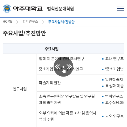
법학전문대학원
주요사업/추진방안
HOME
법학연구소
주요사업/추진방안
주요사업
법학 제 분야에 관한 조사연구
교내 연구프로
중소기업 관련법의 조사연구
‘중소기업법동
일반학술지 ‘
학술지의 발간
특성화 학술지 
연구사업
소속 연구인력의 연구발표 및 연구결
법학연구소 발
과의 출판지원
교수집담회(co
외부 의뢰에 의한 각종 조사 및 용역사
교외 연구프로
업의 수행