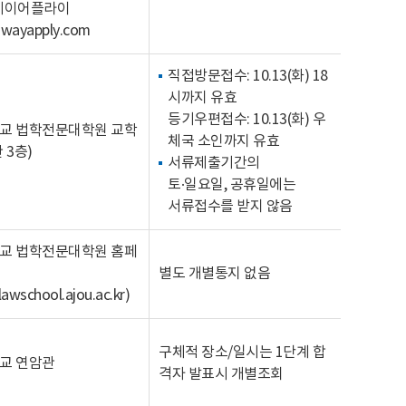
유웨이어플라이
wayapply.com
직접방문접수: 10.13(화) 18
시까지 유효
등기우편접수: 10.13(화) 우
교 법학전문대학원 교학
체국 소인까지 유효
 3층)
서류제출기간의
토·일요일, 공휴일에는
서류접수를 받지 않음
교 법학전문대학원 홈페
별도 개별통지 없음
/lawschool.ajou.ac.kr
)
구체적 장소/일시는 1단계 합
교 연암관
격자 발표시 개별조회