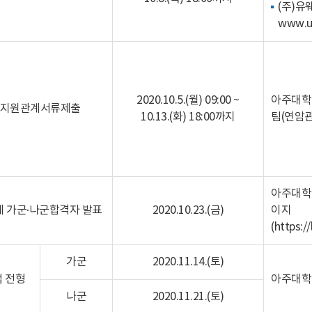
(주)
www.u
2020.10.5.(월) 09:00 ~
아주대학
지원관계서류제출
10.13.(화) 18:00까지
팀(연암관
아주대학
계 가군·나군합격자 발표
2020.10.23.(금)
이지
(
https:/
가군
2020.11.14.(토)
 전형
아주대학
나군
2020.11.21.(토)