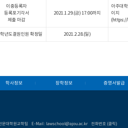
이중등록자
아주대학
등록포기각서
2021.1.29.(금) 17:00까지
이지
제출 마감
(
https:/
21학년도결원인원 확정일
2021.2.28.(일)
학사정보
장학정보
증명서발급
학전문대학원교학팀 E-Mail :
lawschool@ajou.ac.kr
전화번호 (클릭)