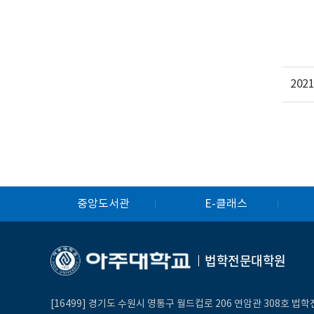
20
중앙도서관
E-클래스
법학전문대학원
[16499] 경기도 수원시 영통구 월드컵로 206 연암관 308호 법