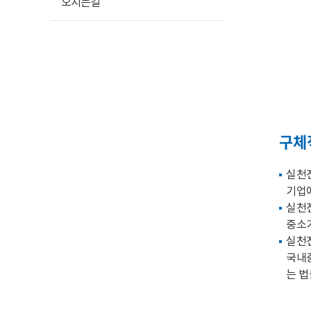
오시는길
구체
실천
기업
실천
중소기
실천
국내중
는 법