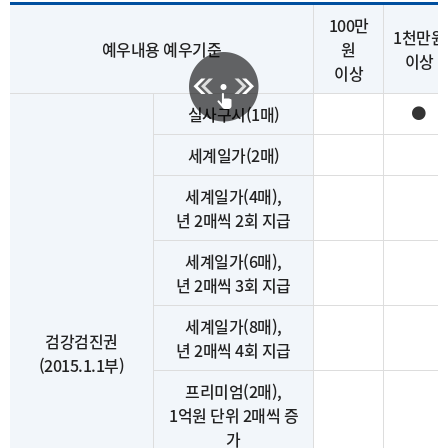
100만
1천만원
예우내용 예우기준
원
이상
이상
실사구시(1매)
⚫
세계일가(2매)
세계일가(4매),
년 2매씩 2회 지급
세계일가(6매),
년 2매씩 3회 지급
세계일가(8매),
검강검진권
년 2매씩 4회 지급
(2015.1.1부)
프리미엄(2매),
1억원 단위 2매씩 증
가