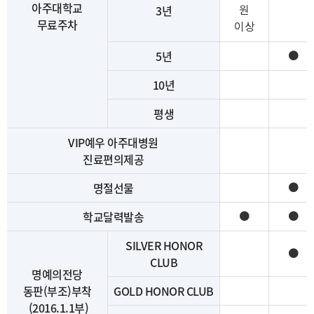
아주대학교
3년
원
무료주차
이상
5년
⚫
10년
평생
VIP예우 아주대병원
진료편의제공
명절선물
⚫
학교달력발송
⚫
⚫
SILVER HONOR
⚫
CLUB
명예의전당
동판(부조)부착
GOLD HONOR CLUB
(2016.1.1부)