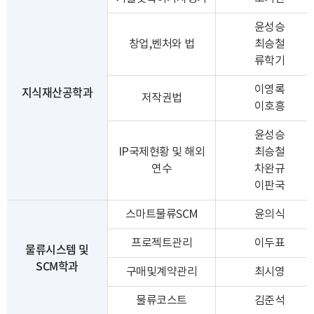
윤성승
창업,벤처와 법
최승철
류학기
지식재산공학과
이영록
저작권법
이호흥
윤성승
IP국제현황 및 해외
최승철
연수
차완규
이판국
스마트물류SCM
윤의식
프로젝트관리
이두표
물류시스템 및
SCM학과
구매및계약관리
최시영
물류코스트
김준석