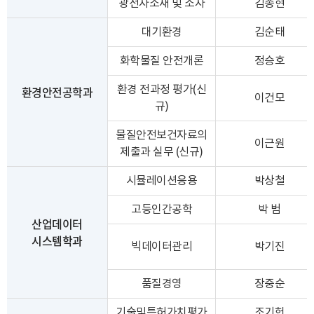
광전자소재 및 소자
김종현
대기환경
김순태
화학물질 안전개론
정승호
환경안전공학과
환경 전과정 평가(신
이건모
규)
물질안전보건자료의
이근원
제출과 실무 (신규)
시뮬레이션응용
박상철
고등인간공학
박 범
산업데이터
시스템학과
빅데이터관리
박기진
품질경영
장중순
기술및특허가치평가
조기헌