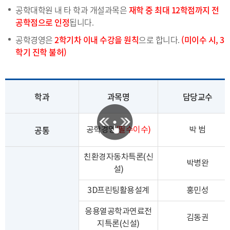
공학대학원 내 타 학과 개설과목은
재학 중 최대 12학점까지 전
공학점으로 인정
됩니다.
공학경영은
2학기차 이내 수강을 원칙
으로 합니다.
(미이수 시, 3
학기 진학 불허)
학과
과목명
담당교수
공통
공학경영
(필수이수)
박 범
친환경자동차특론(신
박병완
설)
3D프린팅활용설계
홍민성
응용열공학과연료전
김동권
지특론(신설)