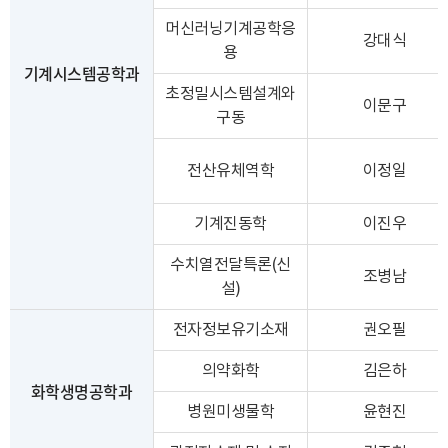
머신러닝기계공학응
강대식
용
기계시스템공학과
초정밀시스템설계와
이문구
구동
전산유체역학
이정일
기계진동학
이진우
수치열전달특론(신
조병남
설)
전자정보유기소재
권오필
의약화학
김은하
화학생명공학과
병원미생물학
윤현진