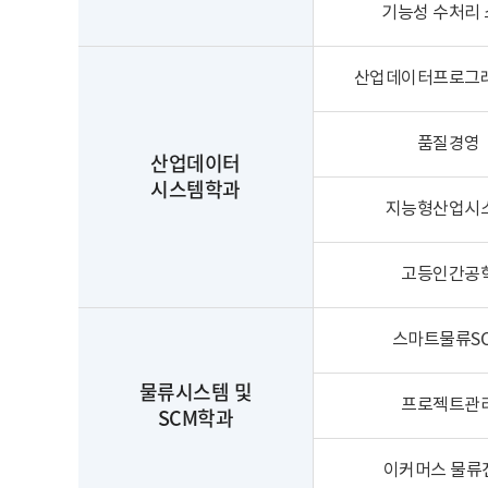
기능성 수처리
산업데이터프로그
품질경영
산업데이터
시스템학과
지능형산업시
고등인간공
스마트물류S
물류시스템 및
프로젝트관
SCM학과
이커머스 물류