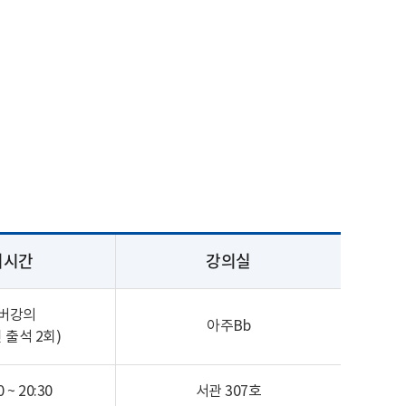
의시간
강의실
버강의
아주Bb
 출석 2회)
 ~ 20:30
서관 307호