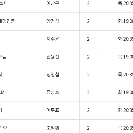
 소재
이창구
2
목 20:35
래밍입문
양정삼
2
화 19:00
지수윤
2
화 20:35
스템
권용진
2
목 19:00
학
정명철
2
목 20:35
CM
류성호
2
화 19:00
리
이두표
2
화 20:35
전략
조철휘
2
목 20:35