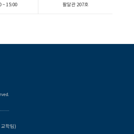
 ~ 15:00
팔달관
207호
rved.
원 교학팀)