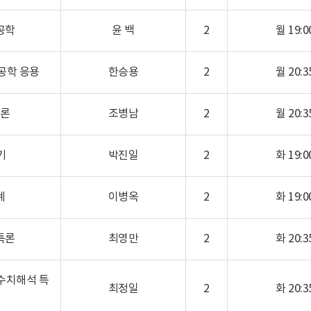
공학
윤 백
2
월 19:00
공학 응용
한승용
2
월 20:35
론
조병남
2
월 20:35
기
박진일
2
화 19:00
계
이병옥
2
화 19:00
특론
최영만
2
화 20:35
수치해석 특
최정일
2
화 20:35