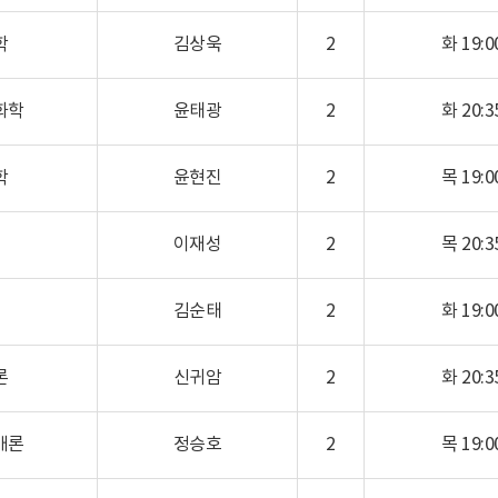
학
김상욱
2
화 19:00
화학
윤태광
2
화 20:35
학
윤현진
2
목 19:00
이재성
2
목 20:35
김순태
2
화 19:00
론
신귀암
2
화 20:35
개론
정승호
2
목 19:00