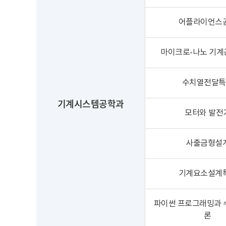
어플라이언스
마이크로-나노 기계
수치열전달특
기계시스템공학과
모터와 발전
사출금형설
기계요소설계
파이썬 프로그래밍과 
론