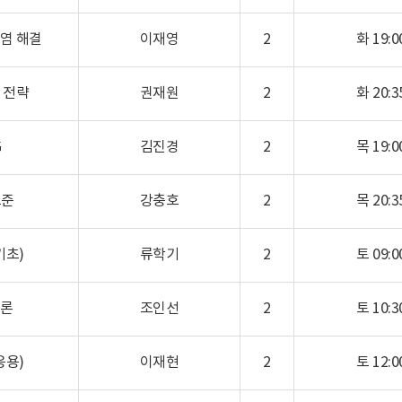
염 해결
이재영
2
화 19:00
 전략
권재원
2
화 20:35
G
김진경
2
목 19:00
표준
강충호
2
목 20:35
기초)
류학기
2
토 09:00
론
조인선
2
토 10:30
응용)
이재현
2
토 12:00