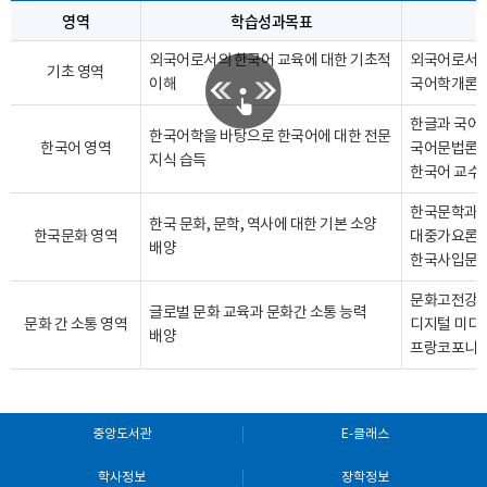
영역
학습성과목표
외국어로서의 한국어 교육에 대한 기초적
외국어로서의
기초 영역
이해
국어학개론
한글과 국어생
한국어학을 바탕으로 한국어에 대한 전문
한국어 영역
국어문법론 
지식 습득
한국어 교수
한국문학과 
한국 문화, 문학, 역사에 대한 기본 소양
한국문화 영역
대중가요론 
배양
한국사입문 
문화고전강독 
글로벌 문화 교육과 문화간 소통 능력
문화 간 소통 영역
디지털 미디
배양
프랑코포니 
중앙도서관
E-클래스
학사정보
장학정보