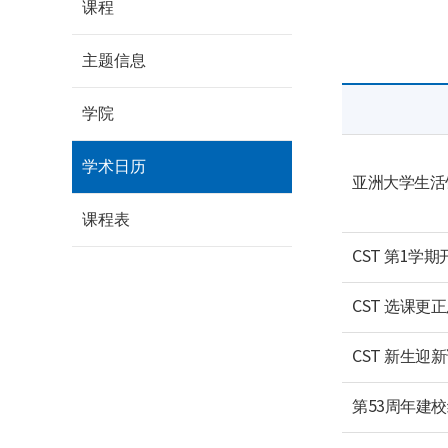
课程
主题信息
学院
学术日历
亚洲大学生活
课程表
CST 第1学期
CST 选课更
CST 新生迎
第53周年建