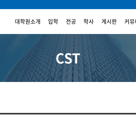
대학원소개
입학
전공
학사
게시판
커뮤
CST