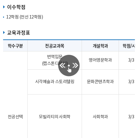
이수학점
12학점 (전선 12학점)
교육과정표
학수구분
전공교과목
개설학과
학점/시
번역입문
영어영문학과
3/3
(캡스톤디자인)
시각예술과 스토리텔링
문화콘텐츠학과
3/3
전공선택
모빌리티의 사회학
사회학과
3/3