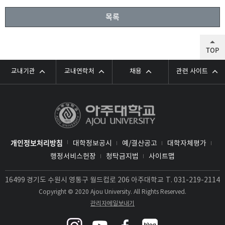
목록
TOP
교내기관
교내연락처
채용
관련 사이트
개인정보처리방침
대학정보공시
예/결산공고
대학자체평가
행정서비스헌장
청탁금지법
사이트맵
16499 경기도 수원시 영통구 월드컵로 206 아주대학교
T.
031-219-2114
Copyright © 2020 Ajou University. All Rights Reserved.
관리자메일보내기