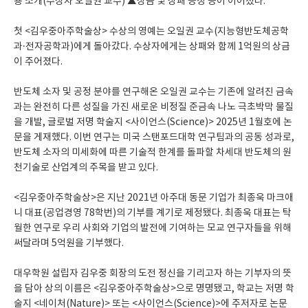
용 소개(수상자 오일권 교수) ▲상금 및 상패 증정 등이 이어졌다.
첫 <김우중아주학술상> 수상의 영예는 오일권 교수(지능형반도체공학
과·전자공학과)에게 돌아갔다. 수상자에게는 상패와 함께 1억원의 상금
이 주어졌다.
반도체 소자 및 공정 분야를 연구해온 오일권 교수는 기존에 알려진 금속
과는 완전히 다른 성질을 가진 새로운 비정질 준금속 나노 극초박막 물질
을 개발, 글로벌 저명 학술지 <사이언스(Science)> 2025년 1월호에 논
문을 게재했다. 이번 연구는 미국 스탠포드대학 연구팀과의 공동 성과로,
반도체 소자의 미세화에 따른 기술적 한계를 돌파할 차세대 반도체의 원
천기술로 산업계의 주목을 받고 있다.
<김우중아주학술상>은 지난 2021년 아주대 동문 기업가 최종욱 마크애
니 대표(공업경영 78학번)의 기부를 계기로 제정됐다. 최종욱 대표는 탁
월한 연구로 우리 사회와 기업의 발전에 기여하는 모교 연구자들을 위해
써달라며 5억원을 기부했다.
대우학원 설립자 김우중 회장의 도전 정신을 기리고자 하는 기부자의 뜻
을 담아 상의 이름은 <김우중아주학술상>으로 명명됐고, 학교는 저명 학
술지 <네이처(Nature)> 또는 <사이언스(Science)>에 주저자로 논문