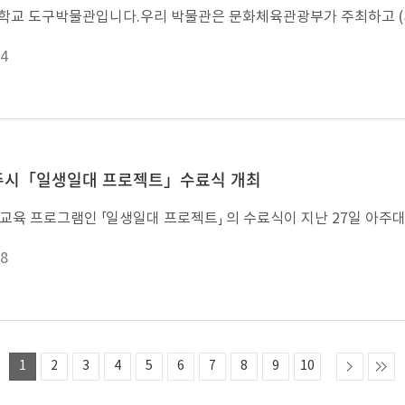
4
파주시「일생일대 프로젝트」수료식 개최
8
1
2
3
4
5
6
7
8
9
10