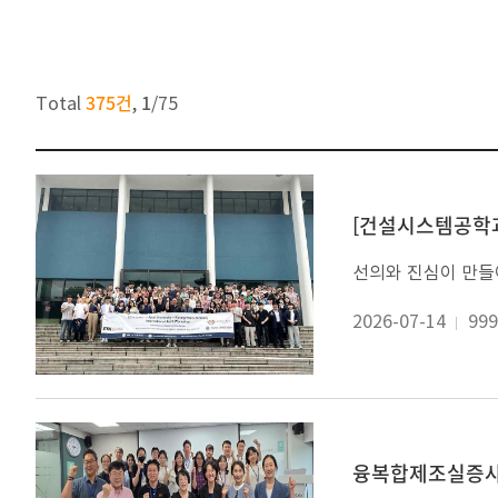
375건
1
Total
,
/
75
[건설시스템공학과
2026-07-14
999
융복합제조실증사업