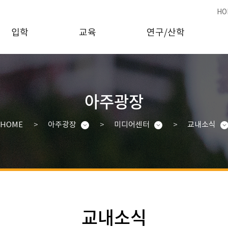
HO
입학
교육
연구/산학
아주광장
HOME
아주광장
미디어센터
교내소식
교내소식