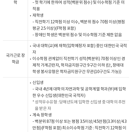
학
- 첫 학기에 한하여 성적(백분위 점수) 및 이수학점 기준 미
적용
재학생
- 직전학기 12학점 이상 이수, 백분위 점수 70점 이상(평점
평균 2.5 이상)(F학점 포함)
- 장애인 학생은 백분위 점수 및 이수학점 기준 제한 없음
국내 대학(교)에 재학(입학예정자 포함) 중인 대한민국 국적
자
국가근로 장
이수학점 관계없이 직전학기 성적(백분위) 70점 이상인 경
학금
제적 가계곤란자, 학자금지원구간 9구간 이하 (단, 장애대
학생 봉사유형은 학자금지원구간 무관(10구간도 가능))
신입생
- 국내 4년제 대학의 자연과학 및 공학계열 학과(부)에 입학
한 우수 신입생(대한민국 국적자)
성적우수유형 : 당해년도에 입학한 신입생 중 대학의 추천
을 받은 자
계속 장학생
- 백분위 87점 이상 또는 평점 3.5이상/4.5만점(3.3이상/4.3
만점)(F학점 포함) 최소이수학점 기준 : 직전학기 12학점 이