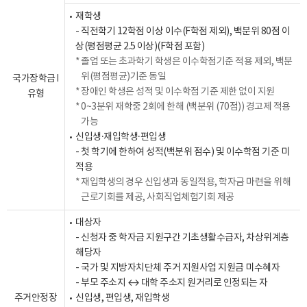
재학생
- 직전학기 12학점 이상 이수(F학점 제외), 백분위 80점 이
상(평점평균 2.5 이상)(F학점 포함)
졸업 또는 초과학기 학생은 이수학점기준 적용 제외, 백분
위(평점평균)기준 동일
국가장학금 Ⅰ
장애인 학생은 성적 및 이수학점 기준 제한 없이 지원
유형
0~3분위 재학중 2회에 한해 (백분위 (70점)) 경고제 적용
가능
신입생·재입학생·편입생
- 첫 학기에 한하여 성적(백분위 점수) 및 이수학점 기준 미
적용
재입학생의 경우 신입생과 동일적용, 학자금 마련을 위해
근로기회를 제공, 사회직업체험기회 제공
대상자
- 신청자 중 학자금 지원구간 기초생활수급자, 차상위계층
해당자
- 국가 및 지방자치단체 주거 지원사업 지원금 미수혜자
- 부모 주소지 ↔ 대학 주소지 원거리로 인정되는 자
주거안정장
신입생, 편입생, 재입학생