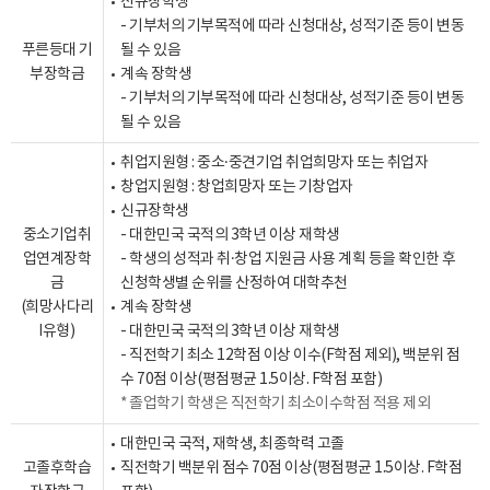
신규장학생
- 기부처의 기부목적에 따라 신청대상, 성적기준 등이 변동
푸른등대 기
될 수 있음
부장학금
계속 장학생
- 기부처의 기부목적에 따라 신청대상, 성적기준 등이 변동
될 수 있음
취업지원형 : 중소·중견기업 취업희망자 또는 취업자
창업지원형 : 창업희망자 또는 기창업자
신규장학생
중소기업취
- 대한민국 국적의 3학년 이상 재학생
업연계장학
- 학생의 성적과 취·창업 지원금 사용 계획 등을 확인한 후
금
신청학생별 순위를 산정하여 대학추천
(희망사다리
계속 장학생
Ⅰ유형)
- 대한민국 국적의 3학년 이상 재학생
- 직전학기 최소 12학점 이상 이수(F학점 제외), 백분위 점
수 70점 이상(평점평균 1.5이상. F학점 포함)
졸업학기 학생은 직전학기 최소이수학점 적용 제외
대한민국 국적, 재학생, 최종학력 고졸
고졸후학습
직전학기 백분위 점수 70점 이상(평점평균 1.5이상. F학점