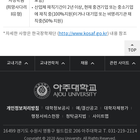
자장학금
포함)
(희망사다리
산업체 재직기간이 2년 이상, 현재 중견기업 또는 중소기업
Ⅱ유형)
에 재직 중(100%지원)이거나 대기업 또는 비영리기관 재
직중(50% 지원)
자세한 사항은 한국장학재단 (
http://www.kosaf.go.kr
) 내용 참조
TOP
교내기관
교내연락처
채용
관련 사이트
개인정보처리방침
대학정보공시
예/결산공고
대학자체평가
행정서비스헌장
청탁금지법
사이트맵
16499 경기도 수원시 영통구 월드컵로 206 아주대학교
T.
031-219-2114
Copyright © 2020 Ajou University. All Rights Reserved.