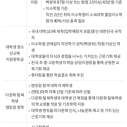
지원
백분위 87점 이상 또는 평점 3.5이상/4.5만점 기준
이수학점 기준 :
직전 2년간 취득 이수학점이 소속대학 졸업이수학
점의 40% 이상 충족 필요
국내 대학(교)에 재학(입학예정자 포함)중인 대한민국 국적
자
이수학점 관계없이 직전학기 성적(백분위) 70점 이상인 학
대학생 청소
생
년교육
대학생들의 지식과 경험을 나누는 가치있는 근로기회 제공
지원장학금
전국 초·중·고등학생의 학습·상담지원등을 통해 균등한 교
육기회 제공
튜터링을 통한 학습결손 회복 추진
멘토링 참여 대학의 재학생
(멘토)대학 자체 선발 기준에 따라 선발
다문화·탈북
다문화·탈북학생과 대학생 간 매칭을 통해 다문화·탈북학생
학생
의 학교생활 적응 및 기초학력 지원
멘토링 장학
대학생 멘토들의 다문화 인식, 나눔문화 제고 등 가치 있는
근로기회 제공